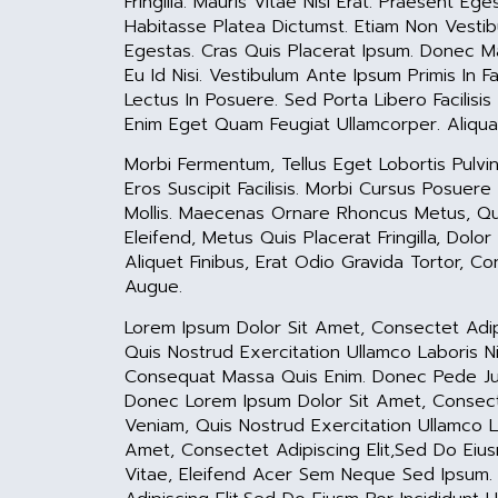
Fringilla. Mauris Vitae Nisi Erat. Praesent
Habitasse Platea Dictumst. Etiam Non Vestib
Egestas. Cras Quis Placerat Ipsum. Donec Ma
Eu Id Nisi. Vestibulum Ante Ipsum Primis In F
Lectus In Posuere. Sed Porta Libero Facilisi
Enim Eget Quam Feugiat Ullamcorper. Aliq
Morbi Fermentum, Tellus Eget Lobortis Pulvi
Eros Suscipit Facilisis. Morbi Cursus Posuer
Mollis. Maecenas Ornare Rhoncus Metus, Quis
Eleifend, Metus Quis Placerat Fringilla, Dolo
Aliquet Finibus, Erat Odio Gravida Tortor, 
Augue.
Lorem Ipsum Dolor Sit Amet, Consectet Adip
Quis Nostrud Exercitation Ullamco Laboris Ni
Consequat Massa Quis Enim. Donec Pede Just
Donec Lorem Ipsum Dolor Sit Amet, Consecte
Veniam, Quis Nostrud Exercitation Ullamco L
Amet, Consectet Adipiscing Elit,sed Do Eius
Vitae, Eleifend Acer Sem Neque Sed Ipsum.