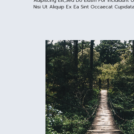
Adipiscing Elit,sed Do Eiusm Por Incididunt
Nisi Ut Aliquip Ex Ea Sint Occaecat Cupidat