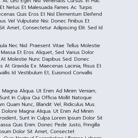
t Ac Leo Eget Nisi Venenatis Cursus. In Hac
s Et Netus Et Malesuada Fames Ac Turpis
ecenas Quis Eros Et Nisl Elementum Eleifend
us Vel Vulputate Nisi. Donec Finibus Et
Sit Amet, Consectetur Adipiscing Elit. Sed Id
a Nec Nisl. Praesent Vitae Tellus Molestie
t Massa Et Eros Aliquet, Sed Varius Dolor
l, At Molestie Nunc Dapibus Sed. Donec
ris At Gravida Ex. Maecenas Lacinia, Risus Et
llis Id Vestibulum Et, Euismod Convallis
e Magna Aliqua. Ut Enim Ad Minim Veniam,
Sunt In Culpa Qui Officia Mollit Natoque
m Quam Nunc, Blandit Vel, Ridiculus Mus.
t Dolore Magna Aliqua. Ut Enim Ad Minim
roident, Sunt In Culpa Lorem Ipsum Dolor Sit
assa Quis Enim. Donec Pede Justo, Fringilla
Ipsum Dolor Sit Amet, Consectet