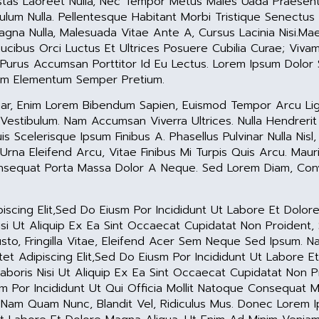
 Egestas Laoreet Nulla, Nec Tempor Metus Males Uada Praesen
ulum Nulla. Pellentesque Habitant Morbi Tristique Senectu
gna Nulla, Malesuada Vitae Ante A, Cursus Lacinia Nisi.Ma
aucibus Orci Luctus Et Ultrices Posuere Cubilia Curae; Vivam
s Purus Accumsan Porttitor Id Eu Lectus. Lorem Ipsum Dolor 
uam Elementum Semper Pretium.
nar, Enim Lorem Bibendum Sapien, Euismod Tempor Arcu Ligul
e Vestibulum. Nam Accumsan Viverra Ultrices. Nulla Hendreri
 Scelerisque Ipsum Finibus A. Phasellus Pulvinar Nulla Nis
r Urna Eleifend Arcu, Vitae Finibus Mi Turpis Quis Arcu. Mau
Consequat Porta Massa Dolor A Neque. Sed Lorem Diam, Conva
iscing Elit,sed Do Eiusm Por Incididunt Ut Labore Et Dolor
si Ut Aliquip Ex Ea Sint Occaecat Cupidatat Non Proident, 
o, Fringilla Vitae, Eleifend Acer Sem Neque Sed Ipsum. Na
t Adipiscing Elit,sed Do Eiusm Por Incididunt Ut Labore E
aboris Nisi Ut Aliquip Ex Ea Sint Occaecat Cupidatat Non P
m Por Incididunt Ut Qui Officia Mollit Natoque Consequat M
 Nam Quam Nunc, Blandit Vel, Ridiculus Mus. Donec Lorem 