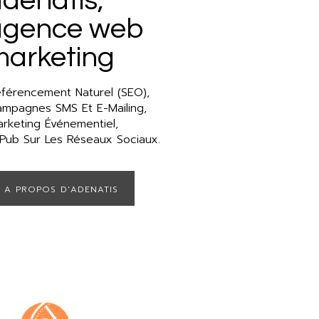
denatis
,
agence web
marketing
férencement Naturel (SEO),
mpagnes SMS Et E-Mailing,
rketing Événementiel,
Pub Sur Les Réseaux Sociaux.
A PROPOS D'ADENATIS