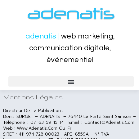
adenatis |
web marketing,
communication digitale,
événementiel
CRÉATION SITES WEB VITRINE, SITE MARCHAND
EVÉNEMENTIEL, PORTES OUVERTES, LANCEMENT PRODUITS
FORMATION WEB WORDPRESS, SEO, BUREAUTIQUE WORD EXCEL
Mentions Légales
Directeur De La Publication :
Denis SURGET – ADENATIS –
76440 La Ferté Saint Samson
–
Téléphone : 07 63 59 15 14 Email : Contact@adenatis.com
Web : Www.adenatis.com Ou .fr
SIRET : 411 974 728 00023 APE 8559A – N° TVA