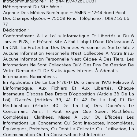
Intracommunautaire : FR 5441197472800031
Hébergement Du Site Web :
Agence Des Médias Numérique – AMEN – 12-14 Rond Point
Des Champs Elysées – 75008 Paris Téléphone : 0892 55 66
77
Déclaration :
Conformément À La Loi « Informatique Et Libertés » Du 6
Janvier 1978, Le Présent Site A Fait L’objet D’une Déclaration À
La CNIL. La Protection Des Données Personnelles Sur Le Site :·
Aucune Information Personnelle N’est Collectée À Votre Insu.·
Aucune Information Personnelle N’est Cédée À Des Tiers.· Les
Informations Ne Sont Collectées Qu’à Des Fins De Gestion De
Votre Demande Et De Statistiques Internes À Adenatis
Informations Nominatives :
En Application De La Loi N°78-17 Du 6 Janvier 1978 Relative À
L’informatique, Aux Fichiers Et Aux Libertés, Chaque
Internaute Dispose Des Droits D’opposition (article 38 De La
Loi), D’accès (articles 39, 41 Et 42 De La Loi) Et De
Rectification (article 40 De La Loi) Des Données Le
Concernant. Ainsi, Il Peut Exiger Que Soient Rectifiées,
Complétées, Clarifiées, Mises À Jour Ou Effacées Les
Informations Le Concernant Qui Sont Inexactes, Incomplètes,
Équivoques, Périmées, Ou Dont La Collecte Ou L’utilisation, La
Communication Ou La Conservation Est Interdite.