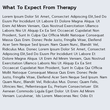
What To Expect From Therapy
Lorem Ipsum Dolor Sit Amet, Consectet Adipiscing Elit,sed Do
Eiusm Por Incididunt Ut Labore Et Dolore Magna Aliqua. Ut
Enim Ad Minim Veniam, Quis Nostrud Exercitation Ullamco
Laboris Nisi Ut Aliquip Ex Ea Sint Occaecat Cupidatat Non
Proident, Sunt In Culpa Qui Officia Mollit Natoque Consequat
Massa Quis Enim. Donec Pede Justo, Fringilla Vitae, Eleifend
Acer Sem Neque Sed Ipsum. Nam Quam Nunc, Blandit Vel,
Ridiculus Mus. Donec Lorem Ipsum Dolor Sit Amet, Consectet
Adipiscing Elit,sed Do Eiusm Por Incididunt Ut Labore Et
Dolore Magna Aliqua. Ut Enim Ad Minim Veniam, Quis Nostrud
Exercitation Ullamco Laboris Nisi Ut Aliquip Ex Ea Sint
Occaecat Cupidatat Non Proident, Sunt In Culpa Qui Officia
Mollit Natoque Consequat Massa Quis Enim. Donec Pede
Justo, Fringilla Vitae, Eleifend Acer Sem Neque Sed Ipsum. Nam
Quam Nunc, Blandit Vel, Ridiculus Mus. Donec Quam Felis,
Ultricies Nec, Pellentesque Eu, Pretium Consectetuer Elit.
Aenean Commodo Ligula Eget Dolor. Ut Enim Ad Minim
Veniam. Luculvinar, Ids Lorem. Maecenas Nec Odio Et