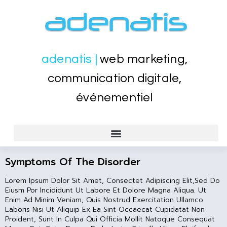
adenatis |
web marketing,
communication digitale,
événementiel
CRÉATION SITES WEB VITRINE, SITE MARCHAND
EVÉNEMENTIEL, PORTES OUVERTES, LANCEMENT PRODUITS
FORMATION WEB WORDPRESS, SEO, BUREAUTIQUE WORD EXCEL
Symptoms Of The Disorder
Lorem Ipsum Dolor Sit Amet, Consectet Adipiscing Elit,sed Do
Eiusm Por Incididunt Ut Labore Et Dolore Magna Aliqua. Ut
Enim Ad Minim Veniam, Quis Nostrud Exercitation Ullamco
Laboris Nisi Ut Aliquip Ex Ea Sint Occaecat Cupidatat Non
Proident, Sunt In Culpa Qui Officia Mollit Natoque Consequat