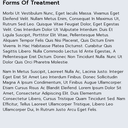
Forms Of Treatment
Morbi Ut Vestibulum Nunc, Eget Iaculis Massa. Vivamus Eget
Eleifend Velit. Nullam Metus Enim, Consequat In Maximus Ut,
Rutrum Sed Leo. Quisque Vitae Feugiat Dolor, Eget Egestas
Velit. Cras Interdum Dolor Ut Vulputate Interdum. Duis Et
Ligula Suscipit, Porttitor Elit Vitae, Pellentesque Metus.
Aliquam Tempor Felis Quis Nisi Placerat, Quis Dictum Enim
Viverra. In Hac Habitasse Platea Dictumst. Curabitur Quis
Sagittis Libero. Nulla Commodo Lectus Id Ante Egestas, A
Pellentesque Erat Dictum. Donec Non Tincidunt Nulla. Nunc Ut
Dolor Quis Orci Pharetra Molestie.
Nam In Metus Suscipit, Laoreet Nulla Ac, Lacinia Justo. Integer
Eget Erat Sit Amet Leo Interdum Finibus. Donec Sollicitudin
Magna A Ipsum Condimentum, Ut Finibus Augue Ullamcorper.
Etiam Cursus Risus Ac Blandit Eleifend. Lorem Ipsum Dolor Sit
Amet, Consectetur Adipiscing Elit. Duis Elementum
Consectetur Libero, Cursus Tristique Quam Tincidunt Sed. Nam
Efficitur, Tellus Laoreet Ullamcorper Tristique, Libero Leo
Ullamcorper Dui, In Rutrum Justo Arcu Eget Felis.