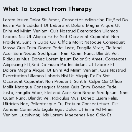
What To Expect From Therapy
Lorem Ipsum Dolor Sit Amet, Consectet Adipiscing Elit,sed Do
Eiusm Por Incididunt Ut Labore Et Dolore Magna Aliqua. Ut
Enim Ad Minim Veniam, Quis Nostrud Exercitation Ullamco
Laboris Nisi Ut Aliquip Ex Ea Sint Occaecat Cupidatat Non
Proident, Sunt In Culpa Qui Officia Mollit Natoque Consequat
Massa Quis Enim. Donec Pede Justo, Fringilla Vitae, Eleifend
Acer Sem Neque Sed Ipsum. Nam Quam Nunc, Blandit Vel,
Ridiculus Mus. Donec Lorem Ipsum Dolor Sit Amet, Consectet
Adipiscing Elit,sed Do Eiusm Por Incididunt Ut Labore Et
Dolore Magna Aliqua. Ut Enim Ad Minim Veniam, Quis Nostrud
Exercitation Ullamco Laboris Nisi Ut Aliquip Ex Ea Sint
Occaecat Cupidatat Non Proident, Sunt In Culpa Qui Officia
Mollit Natoque Consequat Massa Quis Enim. Donec Pede
Justo, Fringilla Vitae, Eleifend Acer Sem Neque Sed Ipsum. Nam
Quam Nunc, Blandit Vel, Ridiculus Mus. Donec Quam Felis,
Ultricies Nec, Pellentesque Eu, Pretium Consectetuer Elit.
Aenean Commodo Ligula Eget Dolor. Ut Enim Ad Minim
Veniam. Luculvinar, Ids Lorem. Maecenas Nec Odio Et