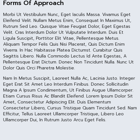
Forms Of Approach
Morbi Ut Vestibulum Nunc, Eget Iaculis Massa. Vivamus Eget
Eleifend Velit. Nullam Metus Enim, Consequat In Maximus Ut,
Rutrum Sed Leo. Quisque Vitae Feugiat Dolor, Eget Egestas
Velit. Cras Interdum Dolor Ut Vulputate Interdum. Duis Et
Ligula Suscipit, Porttitor Elit Vitae, Pellentesque Metus.
Aliquam Tempor Felis Quis Nisi Placerat, Quis Dictum Enim
Viverra. In Hac Habitasse Platea Dictumst. Curabitur Quis
Sagittis Libero. Nulla Commodo Lectus Id Ante Egestas, A
Pellentesque Erat Dictum. Donec Non Tincidunt Nulla. Nunc Ut
Dolor Quis Orci Pharetra Molestie.
Nam In Metus Suscipit, Laoreet Nulla Ac, Lacinia Justo. Integer
Eget Erat Sit Amet Leo Interdum Finibus. Donec Sollicitudin
Magna A Ipsum Condimentum, Ut Finibus Augue Ullamcorper.
Etiam Cursus Risus Ac Blandit Eleifend. Lorem Ipsum Dolor Sit
Amet, Consectetur Adipiscing Elit. Duis Elementum
Consectetur Libero, Cursus Tristique Quam Tincidunt Sed. Nam
Efficitur, Tellus Laoreet Ullamcorper Tristique, Libero Leo
Ullamcorper Dui, In Rutrum Justo Arcu Eget Felis.