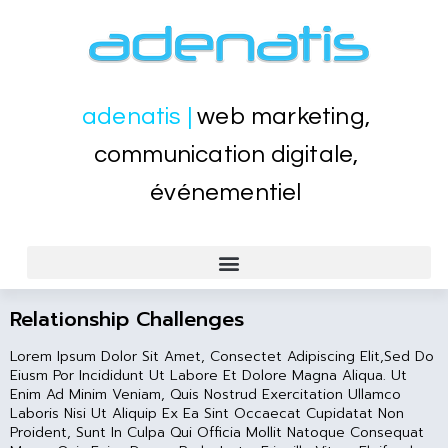
adenatis |
web marketing,
communication digitale,
événementiel
CRÉATION SITES WEB VITRINE, SITE MARCHAND
EVÉNEMENTIEL, PORTES OUVERTES, LANCEMENT PRODUITS
FORMATION WEB WORDPRESS, SEO, BUREAUTIQUE WORD EXCEL
Relationship Challenges
Lorem Ipsum Dolor Sit Amet, Consectet Adipiscing Elit,sed Do
Eiusm Por Incididunt Ut Labore Et Dolore Magna Aliqua. Ut
Enim Ad Minim Veniam, Quis Nostrud Exercitation Ullamco
Laboris Nisi Ut Aliquip Ex Ea Sint Occaecat Cupidatat Non
Proident, Sunt In Culpa Qui Officia Mollit Natoque Consequat