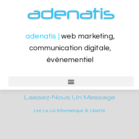
adenatis |
web marketing,
communication digitale,
événementiel
CRÉATION SITES WEB VITRINE, SITE MARCHAND
EVÉNEMENTIEL, PORTES OUVERTES, LANCEMENT PRODUITS
FORMATION WEB WORDPRESS, SEO, BUREAUTIQUE WORD EXCEL
Laissez-Nous Un Message
Lire La Loi Informatique & Liberté